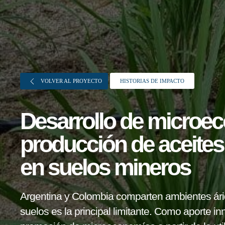
VOLVER AL PROYECTO
HISTORIAS DE IMPACTO
Desarrollo de microec
producción de aceite
Sobre FONTAGRO
en suelos mineros
FONTAGRO es un mecanismo de
cooperación único que fomenta la
Argentina y Colombia comparten ambientes ári
inversión en innovación en el sector
suelos es la principal limitante. Como aporte in
agroalimentario de América Latina y El