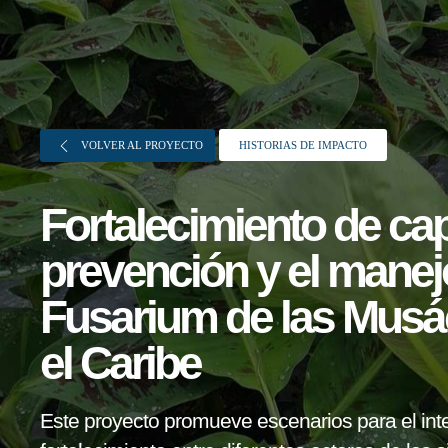
VOLVER AL PROYECTO
HISTORIAS DE IMPACTO
Fortalecimiento de ca
prevención y el manej
Sobre FONTAGRO
Fusarium de las Musá
FONTAGRO es un mecanismo de
el Caribe
cooperación único que fomenta la
inversión en innovación en el sector
Este proyecto promueve escenarios para el int
agroalimentario de América Latina y El