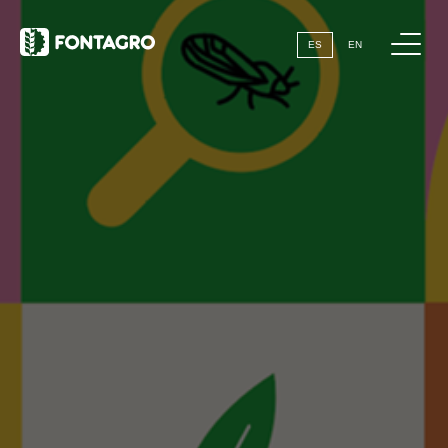
webstories
Me
ES
EN