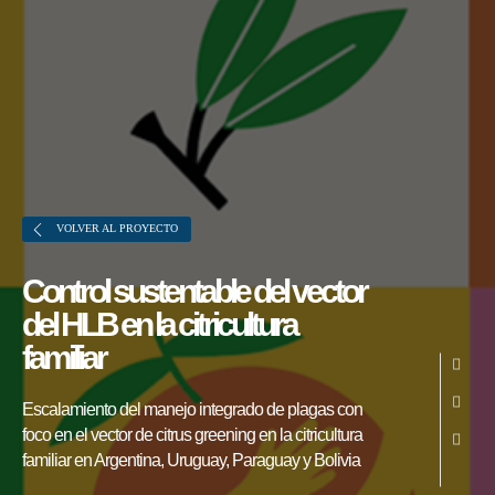
VOLVER AL PROYECTO
Control sustentable del vector
del HLB en la citricultura
Sobre FONTAGRO
familiar
FONTAGRO es un mecanismo de
cooperación único que fomenta la
Escalamiento del manejo integrado de plagas con
inversión en innovación en el sector
foco en el vector de citrus greening en la citricultura
familiar en Argentina, Uruguay, Paraguay y Bolivia
agroalimentario de América Latina y El
Caribe, y promueve plataformas