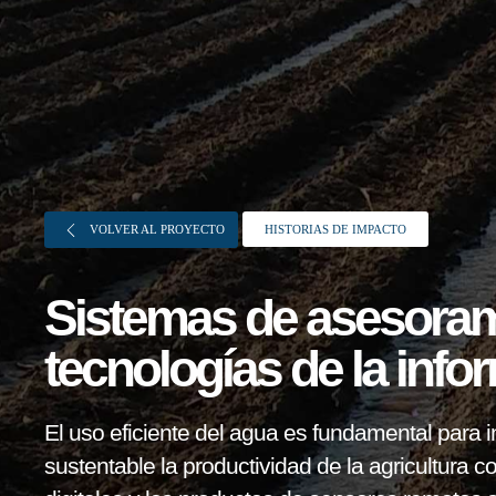
VOLVER AL PROYECTO
HISTORIAS DE IMPACTO
Sistemas de asesorami
Sobre FONTAGRO
tecnologías de la inf
FONTAGRO es un mecanismo de
cooperación único que fomenta la
El uso eficiente del agua es fundamental para 
inversión en innovación en el sector
sustentable la productividad de la agricultura c
agroalimentario de América Latina y El