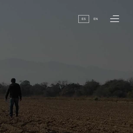
Menú
ES
EN