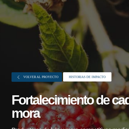
VOLVER AL PROYECTO
HISTORIAS DE IMPACTO
Sobre FONTAGRO
Fortalecimiento de cad
FONTAGRO es un mecanismo de
cooperación único que fomenta la
mora
inversión en innovación en el sector
agroalimentario de América Latina y El