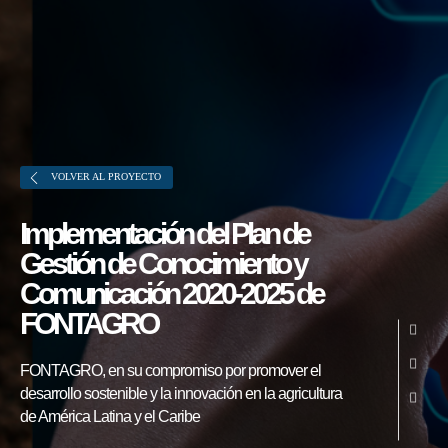
VOLVER AL PROYECTO
Implementación del Plan de
Gestión de Conocimiento y
Comunicación 2020-2025 de
Sobre FONTAGRO
FONTAGRO
FONTAGRO es un mecanismo de
cooperación único que fomenta la
FONTAGRO, en su compromiso por promover el
inversión en innovación en el sector
desarrollo sostenible y la innovación en la agricultura
de América Latina y el Caribe
agroalimentario de América Latina y El
Caribe, y promueve plataformas