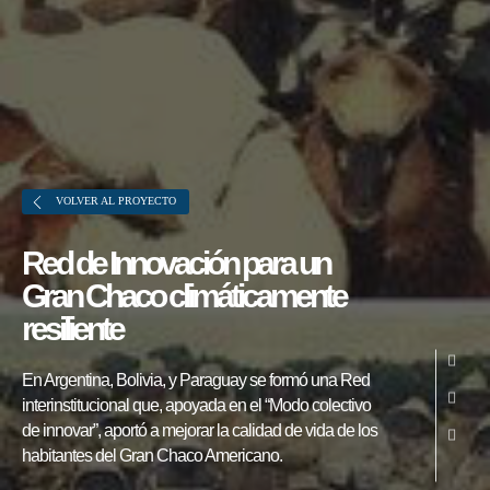
VOLVER AL PROYECTO
Red de Innovación para un
Gran Chaco climáticamente
resiliente
Sobre FONTAGRO
FONTAGRO es un mecanismo de
En Argentina, Bolivia, y Paraguay se formó una Red
cooperación único que fomenta la
interinstitucional que, apoyada en el “Modo colectivo
inversión en innovación en el sector
de innovar”, aportó a mejorar la calidad de vida de los
habitantes del Gran Chaco Americano.
agroalimentario de América Latina y El
Caribe, y promueve plataformas