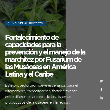
VOLVER AL PROYECTO
Fortalecimiento de
capacidades para la
prevención y el manejo de la
marchitez por Fusarium de
las Musáceas en América
Latina y el Caribe
Sobre FONTAGRO
FONTAGRO es un mecanismo de
Este proyecto promueve escenarios para el
cooperación único que fomenta la
intercambio, capacitación y fortalecimiento
inversión en innovación en el sector
entre diferentes actores de los sistemas
productivos de musáceas en la región.
agroalimentario de América Latina y El
Caribe, y promueve plataformas