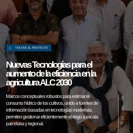
VOLVER AL PROYECTO
Nuevas Tecnologías para el
aumento de la eficiencia en la
agricultura ALC 2030
Sobre FONTAGRO
Marcos conceptuales robustos para estimar el
FONTAGRO es un mecanismo de
consumo hídrico de los cultivos, unido a fuentes de
cooperación único que fomenta la
información basadas en tecnologías modernas,
inversión en innovación en el sector
permiten gestionar eficientemente el riego a escala
parcelaria y regional.
agroalimentario de América Latina y El
Caribe, y promueve plataformas